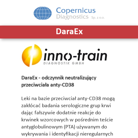
DaraEx
DaraEx - odczynnik neutralizujący
przeciwciała anty-CD38
Leki na bazie przeciwciał anty-CD38 mogą
zakłócać badania serologiczne grup krwi
dając fałszywie dodatnie reakcje do
krwinek wzorcowych w pośrednim teście
antyglobulinowym (PTA) używanym do
wykrywania i identyfikacji nieregularnych