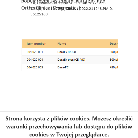
popularnymi systemami kart (Bio-Rad,
LA, Feldman DR, Leiba M.
Clin. Lab.2022 Sep
Ortho Clinical Diagnostics)
1;68(9).doi: 10.7754/Clin.Lab.2022.211243.PMID:
36125160
Strona korzysta z plików cookies. Możesz określić
warunki przechowywania lub dostępu do plików
cookies w Twojej przeglądarce.