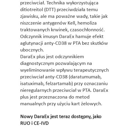
przeciwciał. Technika wykorzystująca
ditiotreitol (DTT) przeciwdziała temu
zjawisku, ale ma poważne wady, takie jak
niszczenie antygenów Kell, hemoliza
traktowanych krwinek, czasochłonność.
Odczynnik imusyn DaraEx hamuje efekt
aglutynacji anty-CD38 w PTA bez skutków
ubocznych.
DaraEx plus jest odczynnikiem
diagnostycznym pozwalającym na
wyeliminowanie wpływu terapeutycznych
przeciwciał anty-CD38 (daratumumab,
isatuximab, felzartamab) przy oznaczaniu
nieregularnych przeciwciał w PTA. DaraEx
plus jest przeznaczona do metod
manualnych przy użyciu kart żelowych.
Nowy DaraEx jest teraz dostępny, jako
RUO i CE-IVD