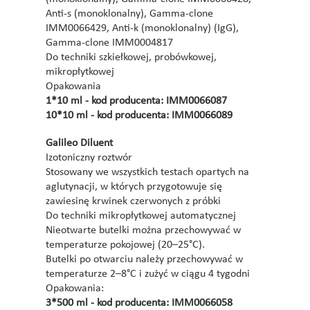
Anti-s (monoklonalny), Gamma-clone
IMM0066429, Anti-k (monoklonalny) (IgG),
Gamma-clone IMM0004817
Do techniki szkiełkowej, probówkowej,
mikropłytkowej
Opakowania
1*10 ml - kod producenta: IMM0066087
10*10 ml - kod producenta: IMM0066089
Galileo Diluent
Izotoniczny roztwór
Stosowany we wszystkich testach opartych na
aglutynacji, w których przygotowuje się
zawiesinę krwinek czerwonych z próbki
Do techniki mikropłytkowej automatycznej
Nieotwarte butelki można przechowywać w
temperaturze pokojowej (20–25°C).
Butelki po otwarciu należy przechowywać w
temperaturze 2–8°C i zużyć w ciągu 4 tygodni
Opakowania:
3*500 ml - kod producenta: IMM0066058