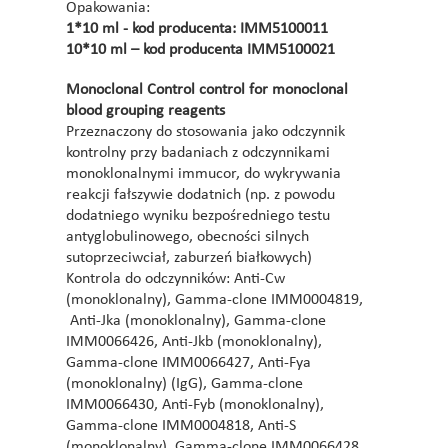
Opakowania:
1*10 ml - kod producenta: IMM5100011
10*10 ml – kod producenta IMM5100021
Monoclonal Control control for monoclonal
blood grouping reagents
Przeznaczony do stosowania jako odczynnik
kontrolny przy badaniach z odczynnikami
monoklonalnymi immucor, do wykrywania
reakcji fałszywie dodatnich (np. z powodu
dodatniego wyniku bezpośredniego testu
antyglobulinowego, obecności silnych
sutoprzeciwciał, zaburzeń białkowych)
Kontrola do odczynników: Anti-Cw
(monoklonalny), Gamma-clone IMM0004819,
Anti-Jka (monoklonalny), Gamma-clone
IMM0066426, Anti-Jkb (monoklonalny),
Gamma-clone IMM0066427, Anti-Fya
(monoklonalny) (IgG), Gamma-clone
IMM0066430, Anti-Fyb (monoklonalny),
Gamma-clone IMM0004818, Anti-S
(monoklonalny), Gamma-clone IMM0066428,