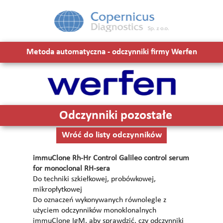
Metoda automatyczna - odczynniki firmy Werfen
Odczynniki pozostałe
Wróć do listy odczynników
immuClone Rh-Hr Control Galileo control serum
for monoclonal RH-sera
Do techniki szkiełkowej, probówkowej,
mikropłytkowej
Do oznaczeń wykonywanych równolegle z
użyciem odczynników monoklonalnych
immuClone IgM, aby sprawdzić, czy odczynniki