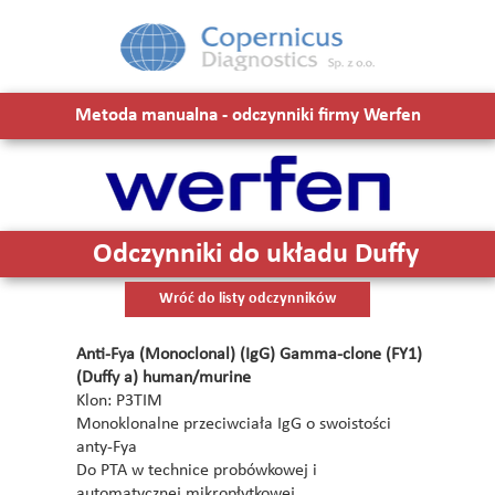
Metoda manualna - odczynniki firmy Werfen
Odczynniki do układu Duffy
Wróć do listy odczynników
Anti-Fya (Monoclonal) (IgG) Gamma-clone (FY1)
(Duffy a) human/murine
Klon: P3TIM
Monoklonalne przeciwciała IgG o swoistości
anty-Fya
Do PTA w technice probówkowej i
automatycznej mikropłytkowej