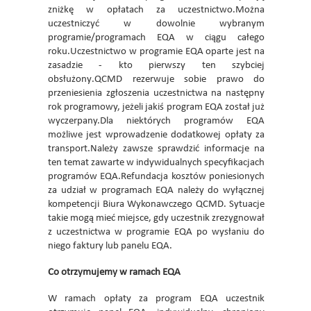
zniżkę w opłatach za uczestnictwo.Można
uczestniczyć w dowolnie wybranym
programie/programach EQA w ciągu całego
roku.Uczestnictwo w programie EQA oparte jest na
zasadzie - kto pierwszy ten szybciej
obsłużony.QCMD rezerwuje sobie prawo do
przeniesienia zgłoszenia uczestnictwa na następny
rok programowy, jeżeli jakiś program EQA został już
wyczerpany.Dla niektórych programów EQA
możliwe jest wprowadzenie dodatkowej opłaty za
transport.Należy zawsze sprawdzić informacje na
ten temat zawarte w indywidualnych specyfikacjach
programów EQA.Refundacja kosztów poniesionych
za udział w programach EQA należy do wyłącznej
kompetencji Biura Wykonawczego QCMD. Sytuacje
takie mogą mieć miejsce, gdy uczestnik zrezygnował
z uczestnictwa w programie EQA po wysłaniu do
niego faktury lub panelu EQA.
Co otrzymujemy w ramach EQA
W ramach opłaty za program EQA uczestnik