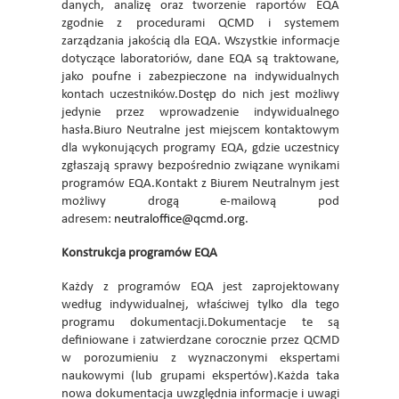
danych, analizę oraz tworzenie raportów EQA
zgodnie z procedurami QCMD i systemem
zarządzania jakością dla EQA. Wszystkie informacje
dotyczące laboratoriów, dane EQA są traktowane,
jako poufne i zabezpieczone na indywidualnych
kontach uczestników.Dostęp do nich jest możliwy
jedynie przez wprowadzenie indywidualnego
hasła.Biuro Neutralne jest miejscem kontaktowym
dla wykonujących programy EQA, gdzie uczestnicy
zgłaszają sprawy bezpośrednio związane wynikami
programów EQA.Kontakt z Biurem Neutralnym jest
możliwy drogą e-mailową pod
adresem:
neutraloffice@qcmd.org
.
Konstrukcja programów EQA
Każdy z programów EQA jest zaprojektowany
według indywidualnej, właściwej tylko dla tego
programu dokumentacji.Dokumentacje te są
definiowane i zatwierdzane corocznie przez QCMD
w porozumieniu z wyznaczonymi ekspertami
naukowymi (lub grupami ekspertów).Każda taka
nowa dokumentacja uwzględnia informacje i uwagi