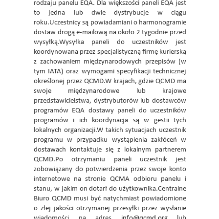
rodzaju panelu EQA. Dla większości paneli EQA jest
to jedna lub dwie dystrybucje w ciągu
roku.Uczestnicy są powiadamiani o harmonogramie
dostaw drogą e-mailową na około 2 tygodnie przed
wysyłką.Wysyłka paneli do uczestników jest
koordynowana przez specjalistyczną firmę kurierską
z zachowaniem międzynarodowych przepisów (w
tym IATA) oraz wymogami specyfikacji technicznej
określonej przez QCMD.W krajach, gdzie QCMD ma
swoje międzynarodowe lub krajowe
przedstawicielstwa, dystrybutorów lub dostawców
programów EQA dostawy paneli do uczestników
programów i ich koordynacja są w gestii tych
lokalnych organizacji.W takich sytuacjach uczestnik
programu w przypadku wystąpienia zakłóceń w
dostawach kontaktuje się z lokalnym partnerem
QCMD.Po otrzymaniu paneli uczestnik jest
zobowiązany do potwierdzenia przez swoje konto
internetowe na stronie QCMA odbioru panelu i
stanu, w jakim on dotarł do użytkownika.Centralne
Biuro QCMD musi być natychmiast powiadomione
o złej jakości otrzymanej przesyłki przez wysłanie
wiadomości na adres
info@qcmd.org
lub