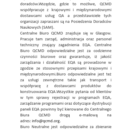
doradców.Wszędzie, gdzie to możliwe, QCMD
współpracuje z krajowymi i międzynarodowymi
dostawcami usług QA a przedstawiciele tych
organizacji zapraszani są na Posiedzenia Doradców
Naukowych (SAM).
Centralne Biuro QCMD znajduje się w Glasgow.
Pracuje tam zarząd, administracja oraz personel
techniczny znający zagadnienia EQA. Centralne
Biuro QCMD odpowiedzialne jest za codzienne
czynności biurowe oraz gwarantuje, iż jakość
zarządzania i działalność EQA są prowadzone w
zgodzie ze stosownymi przepisami krajowymi i
międzynarodowymi.Biuro odpowiedzialne jest też
za usługi zewnętrzne takie jak transport i
współpracę z dostawcami produktów do
konstruowania EQA.Wszystkie pytania od klientów
w tym sprawy rejestracji w programach EQA,
zarządzanie programami oraz dotyczące dystrybucji
paneli EQA powinny być kierowane do Centralnego
Biura QCMD drogą e-mailową na
adres:
info@qcmd.org
.
Biuro Neutralne jest odpowiedzialne za zbieranie