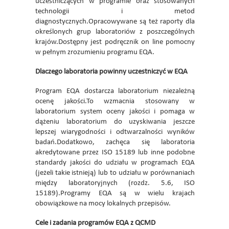
uczestniczących w programie oraz stosowanych
technologii i metod
diagnostycznych.Opracowywane są też raporty dla
określonych grup laboratoriów z poszczególnych
krajów.Dostępny jest podręcznik on line pomocny
w pełnym zrozumieniu programu EQA.
Dlaczego laboratoria powinny uczestniczyć w EQA
Program EQA dostarcza laboratorium niezależną
ocenę jakości.To wzmacnia stosowany w
laboratorium system oceny jakości i pomaga w
dążeniu laboratorium do uzyskiwania jeszcze
lepszej wiarygodności i odtwarzalności wyników
badań.Dodatkowo, zachęca się laboratoria
akredytowane przez ISO 15189 lub inne podobne
standardy jakości do udziału w programach EQA
(jeżeli takie istnieją) lub to udziału w porównaniach
między laboratoryjnych (rozdz. 5.6, ISO
15189).Programy EQA są w wielu krajach
obowiązkowe na mocy lokalnych przepisów.
Cele i zadania programów EQA z QCMD