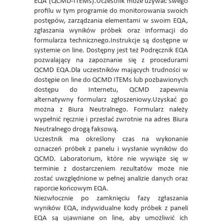
EQA (QCMD-ITEMs).Uczestnik może używać swego
profilu w tym programie do monitorowania swoich
postępów, zarządzania elementami w swoim EQA,
zgłaszania wyników próbek oraz informacji do
formularza technicznego.Instrukcje są dostępne w
systemie on line. Dostępny jest też Podręcznik EQA
pozwalający na zapoznanie się z procedurami
QCMD EQA.Dla uczestników mających trudności w
dostępie on line do QCMD ITEMs lub pozbawionych
dostępu do Internetu, QCMD zapewnia
alternatywny formularz zgłoszeniowy.Uzyskać go
można z Biura Neutralnego. Formularz należy
wypełnić ręcznie i przesłać zwrotnie na adres Biura
Neutralnego drogą faksową.
Uczestnik ma określony czas na wykonanie
oznaczeń próbek z panelu i wysłanie wyników do
QCMD. Laboratorium, które nie wywiąże się w
terminie z dostarczeniem rezultatów może nie
zostać uwzględnione w pełnej analizie danych oraz
raporcie końcowym EQA.
Niezwłocznie po zamknięciu fazy zgłaszania
wyników EQA, indywidualne kody próbek z paneli
EQA są ujawniane on line, aby umożliwić ich