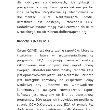
dla odchyleń standardowych, identyfikacji i
postępowania z wynikami spoza zakresu jak tez
inne narzędzia statystyczne są zdefiniowane w
dokumentacji Biura Neutralnego.W profilu
uczestnika jest dostępny Przewodnik EQA.
Dodatkowe pytania mogą być kierowane do Biura
Neutralnego, na adres
neutraloffice@qcmd.org
.
Raporty EQA z QCMD
Celem QCMD jest dostarczenie raportów, które są
intuicyjne i łatwe w zrozumieniu.Uczestnicy
programów EQA otrzymują pierwsze rezultaty
zakodowane oraz indywidualny raport oceny
swojego laboratorium.Szkic finalny raportu EQA
jest opracowywany przez Biuro Neutralne. Szkic ten
jest następnie rozsyłany do ekspertów Grupy
Naukowej aby umożliwić im wprowadzenie
komentarzy i uwag.Po zatwierdzeniu raport
końcowy jest rozsyłany on line do uczestników
programów EQA przez ich indywidualne profile na
stronie QCMD.Krajowe grupy EQA otrzymują też
dodatkowy raport dedykowany dla danego kraju