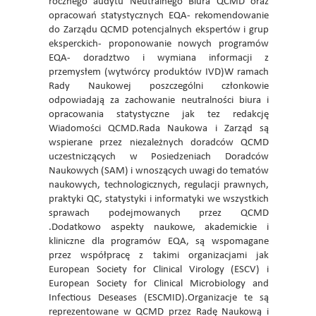
rocznego audytu Neutralnego Biura QCMD oraz
opracowań statystycznych EQA- rekomendowanie
do Zarządu QCMD potencjalnych ekspertów i grup
eksperckich- proponowanie nowych programów
EQA- doradztwo i wymiana informacji z
przemysłem (wytwórcy produktów IVD)W ramach
Rady Naukowej poszczególni członkowie
odpowiadają za zachowanie neutralności biura i
opracowania statystyczne jak tez redakcję
Wiadomości QCMD.Rada Naukowa i Zarząd są
wspierane przez niezależnych doradców QCMD
uczestniczących w Posiedzeniach Doradców
Naukowych (SAM) i wnoszących uwagi do tematów
naukowych, technologicznych, regulacji prawnych,
praktyki QC, statystyki i informatyki we wszystkich
sprawach podejmowanych przez QCMD
.Dodatkowo aspekty naukowe, akademickie i
kliniczne dla programów EQA, są wspomagane
przez współpracę z takimi organizacjami jak
European Society for Clinical Virology (ESCV) i
European Society for Clinical Microbiology and
Infectious Deseases (ESCMID).Organizacje te są
reprezentowane w QCMD przez Radę Naukową i