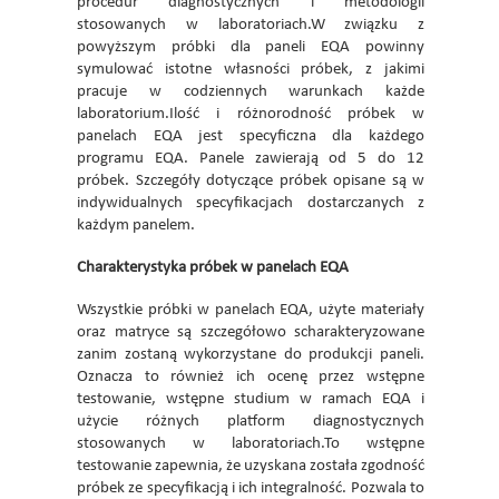
procedur diagnostycznych i metodologii
stosowanych w laboratoriach.W związku z
powyższym próbki dla paneli EQA powinny
symulować istotne własności próbek, z jakimi
pracuje w codziennych warunkach każde
laboratorium.Ilość i różnorodność próbek w
panelach EQA jest specyficzna dla każdego
programu EQA. Panele zawierają od 5 do 12
próbek. Szczegóły dotyczące próbek opisane są w
indywidualnych specyfikacjach dostarczanych z
każdym panelem.
Charakterystyka próbek w panelach EQA
Wszystkie próbki w panelach EQA, użyte materiały
oraz matryce są szczegółowo scharakteryzowane
zanim zostaną wykorzystane do produkcji paneli.
Oznacza to również ich ocenę przez wstępne
testowanie, wstępne studium w ramach EQA i
użycie różnych platform diagnostycznych
stosowanych w laboratoriach.To wstępne
testowanie zapewnia, że uzyskana została zgodność
próbek ze specyfikacją i ich integralność. Pozwala to