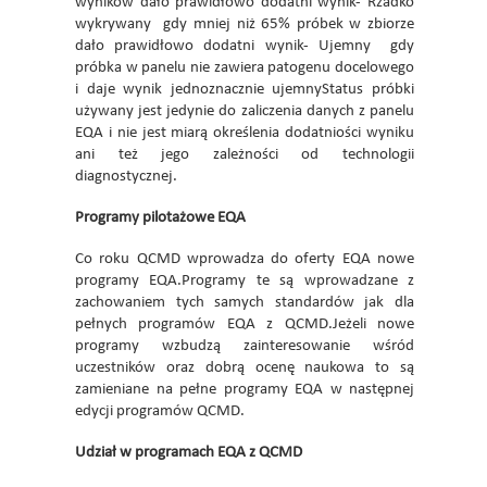
wyników dało prawidłowo dodatni wynik- Rzadko
wykrywany  gdy mniej niż 65% próbek w zbiorze
dało prawidłowo dodatni wynik- Ujemny  gdy
próbka w panelu nie zawiera patogenu docelowego
i daje wynik jednoznacznie ujemnyStatus próbki
używany jest jedynie do zaliczenia danych z panelu
EQA i nie jest miarą określenia dodatniości wyniku
ani też jego zależności od technologii
diagnostycznej.
Programy pilotażowe EQA
Co roku QCMD wprowadza do oferty EQA nowe
programy EQA.Programy te są wprowadzane z
zachowaniem tych samych standardów jak dla
pełnych programów EQA z QCMD.Jeżeli nowe
programy wzbudzą zainteresowanie wśród
uczestników oraz dobrą ocenę naukowa to są
zamieniane na pełne programy EQA w następnej
edycji programów QCMD.
Udział w programach EQA z QCMD