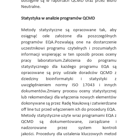
dostępne są w raportach QCMD oraz przez Biuro
Neutralne.
Statystyka w analizie programów QCMD
Metody statystyczne są opracowane tak, aby
osiągnąć cele założone dla poszczególnych
programów EQA.Pozwalają one na dostarczenie
uczestnikowi programu czytelnych i zrozumiałych
informacji wspierając w ten sposób proces oceny
pracy laboratorium.Założenia do programu
statystycznego dla każdego programu EQA są
opracowane są przy udziale doradców QCMD z
dziedziny bioinformatyki i statystyki z
uwzględnieniem normy ISO 17043 i innych
dokumentów.Zmiany procesu oceny statystycznej
lub rekomendacji dla włączenia nowych elementów
dokonywane są przez Radę Naukową i zatwierdzane
off line tuż przed włączeniem ich do procedury EQA.
Metody statystyczne użyte wraz programami EQA z
QCMD są dokumentowane, zarządzane i
nadzorowane przez system kontroli
jakości. Procedury dla ustalenia kluczowych metod